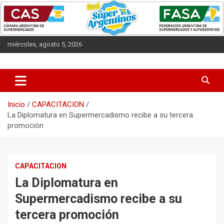
Saltar
al
contenido
miércoles, agosto 5, 2026
Las entidades que representan a los supermercados argentinos.
CAS
Inicio
CAPACITACION
La Diplomatura en Supermercadismo recibe a su tercera
promoción
CAPACITACION
La Diplomatura en
Supermercadismo recibe a su
tercera promoción