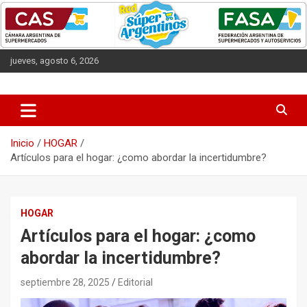
Saltar
al
contenido
jueves, agosto 6, 2026
Las entidades que representan a los supermercados argentinos.
CAS
Inicio
HOGAR
Artículos para el hogar: ¿como abordar la incertidumbre?
HOGAR
Artículos para el hogar: ¿como
abordar la incertidumbre?
septiembre 28, 2025
Editorial