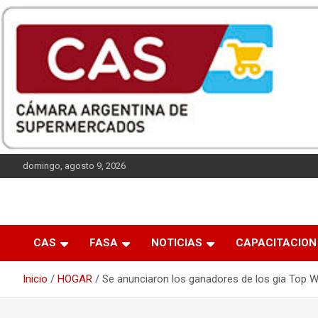
Saltar
al
contenido
domingo, agosto 9, 2026
Las entidades que representan a los supermercados
CAS
argentinos.
CAS
FASA
NOTICIAS
CAPACITACION
Inicio
HOGAR
Se anunciaron los ganadores de los gia Top