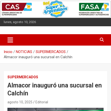
Saltar
al
contenido
lunes, agosto 10, 2026
Las entidades que representan a los supermercados argentinos.
CAS
Inicio
NOTICIAS
SUPERMERCADOS
Almacor inauguró una sucursal en Calchín
SUPERMERCADOS
Almacor inauguró una sucursal en
Calchín
agosto 10, 2025
Editorial