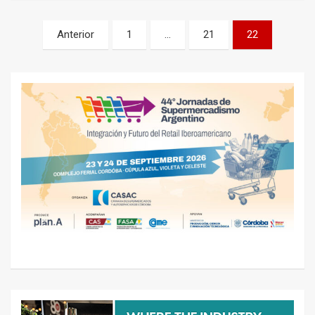
Navegación
Anterior
1
…
21
22
de
entradas