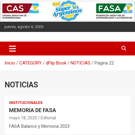
Saltar
al
contenido
jueves, agosto 6, 2026
Las entidades que representan a los supermercados argentinos.
CAS
Inicio
CATEGORY
dFlip Book
NOTICIAS
Página 22
NOTICIAS
INSTITUCIONALES
MEMORIA DE FASA
mayo 18, 2020
Editorial
FASA Balance y Memoria 2023