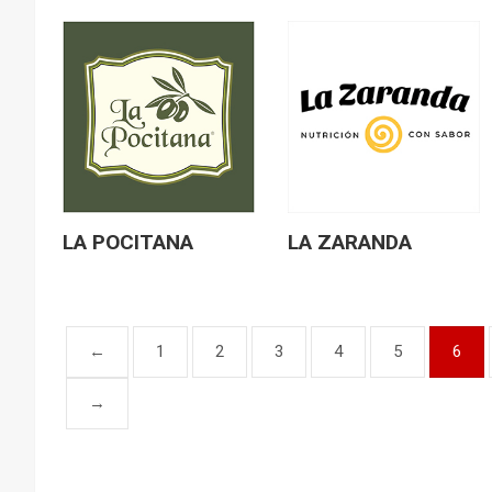
LA POCITANA
LA ZARANDA
←
1
2
3
4
5
6
→