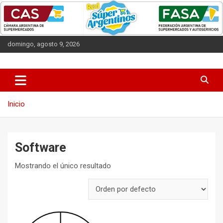
Saltar
al
contenido
domingo, agosto 9, 2026
Las entidades que representan a los supermercados argentinos.
CAS
Inicio
Software
Mostrando el único resultado