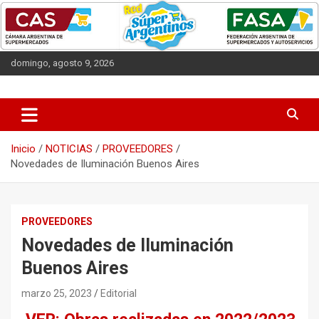
Saltar
al
contenido
domingo, agosto 9, 2026
Las entidades que representan a los supermercados argentinos.
CAS
Inicio
NOTICIAS
PROVEEDORES
Novedades de Iluminación Buenos Aires
PROVEEDORES
Novedades de Iluminación
Buenos Aires
marzo 25, 2023
Editorial