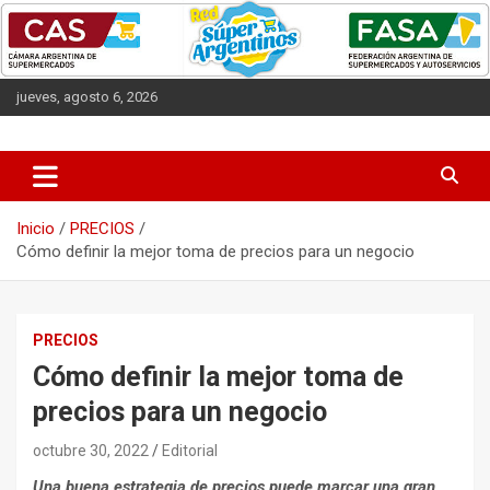
Saltar
al
contenido
jueves, agosto 6, 2026
Las entidades que representan a los supermercados argentinos.
CAS
Inicio
PRECIOS
Cómo definir la mejor toma de precios para un negocio
PRECIOS
Cómo definir la mejor toma de
precios para un negocio
octubre 30, 2022
Editorial
Una buena estrategia de precios puede marcar una gran