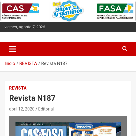
Saltar
al
contenido
viernes, agosto 7, 2026
Las entidades que representan a los supermercados argentinos.
CAS
Inicio
REVISTA
Revista N187
REVISTA
Revista N187
abril 12, 2020
Editorial