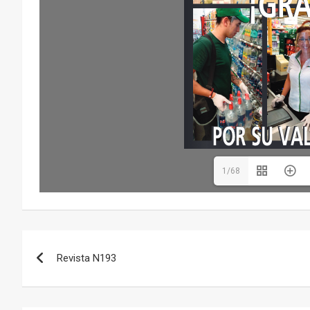
1/68
Navegación
Revista N193
de
entradas