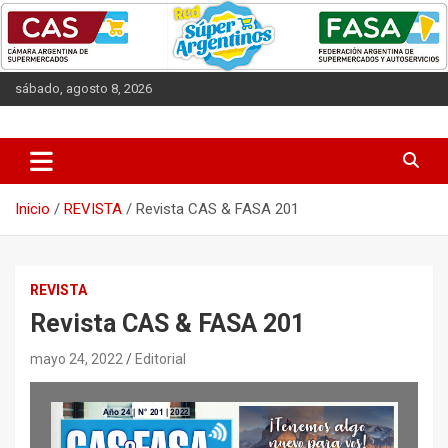
Saltar
al
contenido
sábado, agosto 8, 2026
Las entidades que representan a los supermercados argentinos.
CAS
Inicio
REVISTA
Revista CAS & FASA 201
REVISTA
Revista CAS & FASA 201
mayo 24, 2022
Editorial