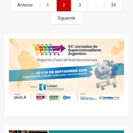
Navegación
Anterior
1
2
3
…
33
de
Siguiente
entradas