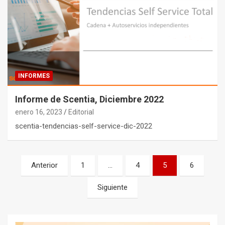
INFORMES
Informe de Scentia, Diciembre 2022
enero 16, 2023
Editorial
scentia-tendencias-self-service-dic-2022
Navegación
Anterior
1
…
4
5
6
de
Siguiente
entradas