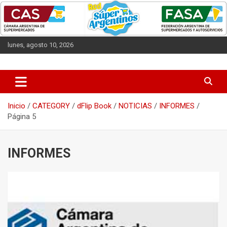
Saltar
al
contenido
lunes, agosto 10, 2026
Las entidades que representan a los supermercados argentinos.
CAS
Inicio
CATEGORY
dFlip Book
NOTICIAS
INFORMES
Página 5
INFORMES