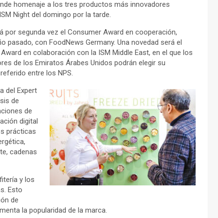
rinde homenaje a los tres productos más innovadores
 ISM Night del domingo por la tarde.
rá por segunda vez el Consumer Award en cooperación,
ño pasado, con FoodNews Germany. Una novedad será el
ward en colaboración con la ISM Middle East, en el que los
es de los Emiratos Árabes Unidos podrán elegir su
referido entre los NPS.
a del Expert
sis de
aciones de
ción digital
s prácticas
ergética,
nte, cadenas
itería y los
s. Esto
ión de
menta la popularidad de la marca.