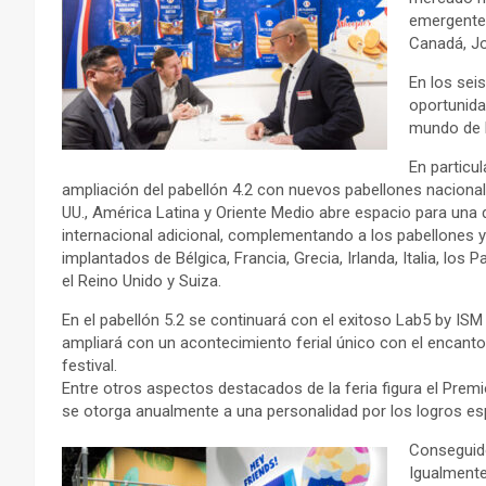
emergentes
Canadá, Jo
En los sei
oportunida
mundo de l
En particula
ampliación del pabellón 4.2 con nuevos pabellones nacional
UU., América Latina y Oriente Medio abre espacio para una 
internacional adicional, complementando a los pabellones 
implantados de Bélgica, Francia, Grecia, Irlanda, Italia, los P
el Reino Unido y Suiza.
En el pabellón 5.2 se continuará con el exitoso Lab5 by ISM
ampliará con un acontecimiento ferial único con el encanto
festival.
Entre otros aspectos destacados de la feria figura el Prem
se otorga anualmente a una personalidad por los logros es
Conseguidos
Igualmente