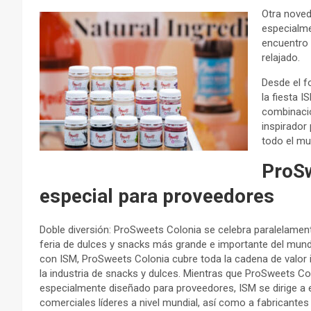
Otra noveda
especialme
encuentro i
relajado.
Desde el f
la fiesta 
combinaci
inspirador
todo el mu
ProS
especial para proveedores
Doble diversión: ProSweets Colonia se celebra paralelament
feria de dulces y snacks más grande e importante del mun
con ISM, ProSweets Colonia cubre toda la cadena de valor i
la industria de snacks y dulces. Mientras que ProSweets Co
especialmente diseñado para proveedores, ISM se dirige a
comerciales líderes a nivel mundial, así como a fabricantes