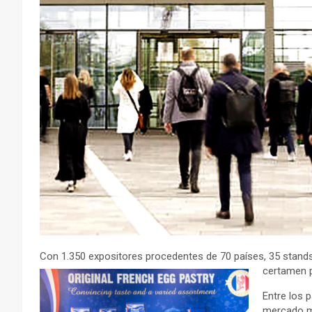
Con 1.350 expositores procedentes de 70 países, 35 stands
certamen p
Entre los 
mercado m